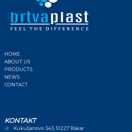
mogu
odabrati
na
stranici
proizvoda
HOME
ABOUT US
PRODUCTS
NEWS
CONTACT
KONTAKT
Kukuljanovo 343, 51227 Bakar