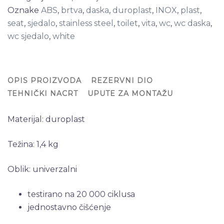
Oznake
ABS
,
brtva
,
daska
,
duroplast
,
INOX
,
plast
,
seat
,
sjedalo
,
stainless steel
,
toilet
,
vita
,
wc
,
wc daska
,
wc sjedalo
,
white
OPIS PROIZVODA
REZERVNI DIO
TEHNIČKI NACRT
UPUTE ZA MONTAŽU
Materijal: duroplast
Težina: 1,4 kg
Oblik: univerzalni
testirano na 20 000 ciklusa
jednostavno čišćenje