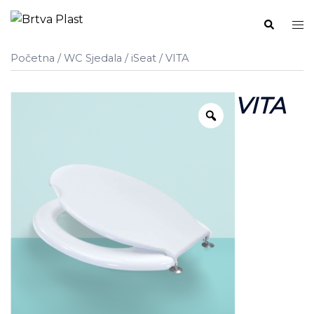
Skip
Search
Tog
to
me
content
Početna
/
WC Sjedala
/
iSeat
/ VITA
VITA