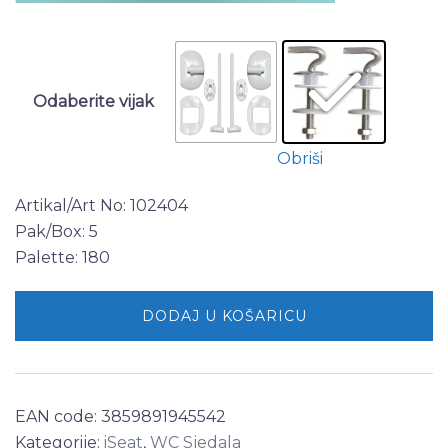
Odaberite vijak
Obriši
Artikal/Art No: 102404
Pak/Box: 5
Palette: 180
DODAJ U KOŠARICU
EAN code:
3859891945542
Kategorije:
iSeat
,
WC Sjedala