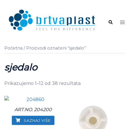
Skip
to
content
Search
Tog
me
Početna
/ Proizvodi označeni “sjedalo”
sjedalo
Prikazujemo 1–12 od 38 rezultata
ART.NO. 204200
SAZNAJ VIŠE