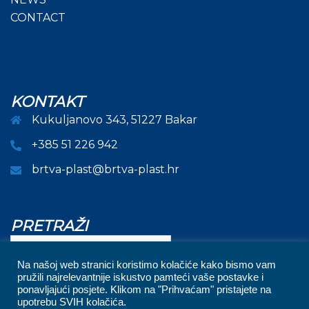
CONTACT
KONTAKT
Kukuljanovo 343, 51227 Bakar
+385 51 226 942
brtva-plast@brtva-plast.hr
PRETRAŽI
Pretraži
Na našoj web stranici koristimo kolačiće kako bismo vam
pružili najrelevantnije iskustvo pamteći vaše postavke i
ponavljajući posjete. Klikom na "Prihvaćam" pristajete na
upotrebu SVIH kolačića.