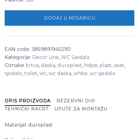
DODAJ U KOŠARICU
EAN code:
3859891945290
Kategorije:
Decor Line
,
WC Sjedala
Oznake
brtva
,
daska
,
duroplast
,
hdpe
,
plast
,
seat
,
sjedalo
,
toilet
,
wc
,
wc daska
,
white. wc sjedalo
OPIS PROIZVODA
REZERVNI DIO
TEHNIČKI NACRT
UPUTE ZA MONTAŽU
Materijal: duroplast