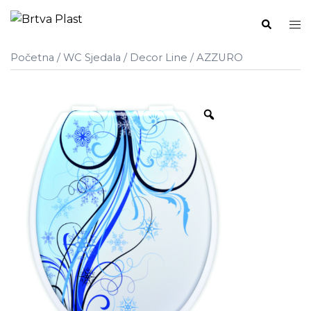
Skip
Search
Tog
to
me
content
Početna
/
WC Sjedala
/
Decor Line
/ AZZURO