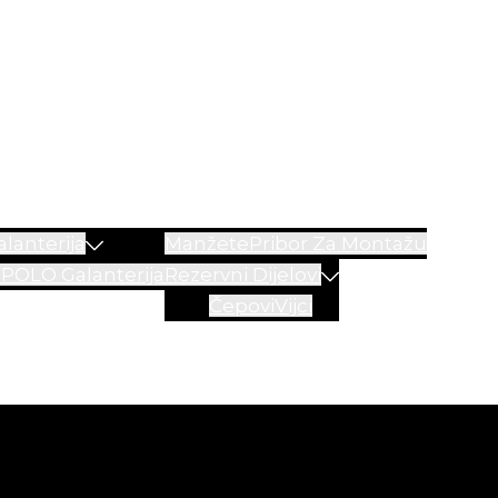
lanterija
Manžete
Pribor Za Montažu
a
POLO Galanterija
Rezervni Dijelovi
Čepovi
Vijci