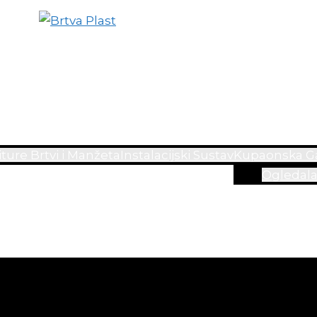
ture Brtvi i Manžeta
Instalacijski Sustav
Kupaonska Ga
Ogledal