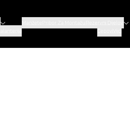
a
Manžete
Pribor Za Montažu
Rezervni Dijelovi
lanterija
Čepovi
Vijci