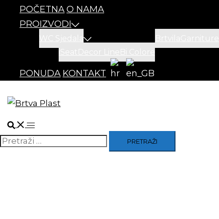
POČETNA
O NAMA
PROIZVODI
WC Sjedala
Brtvila
Garniture
iSeat
Decor Line
Bi Colore
PONUDA
KONTAKT
Search
Toggle
menu
Pretraži