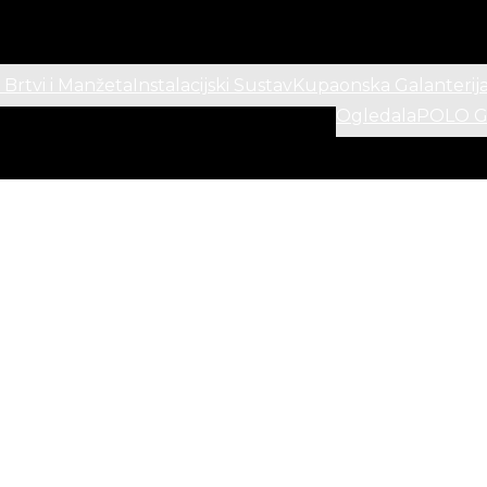
 Brtvi i Manžeta
Instalacijski Sustav
Kupaonska Galanterij
Ogledala
POLO Ga