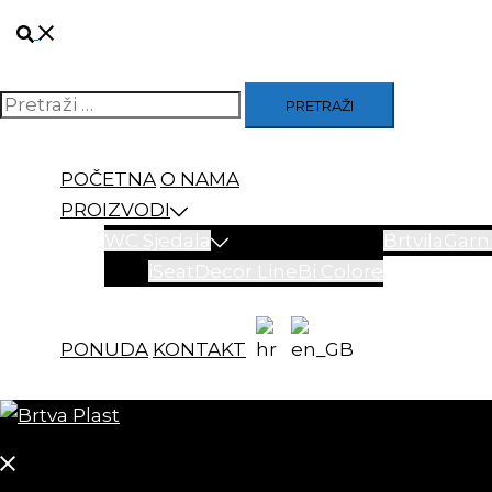
Skip
Search
to
content
Pretraži
POČETNA
O NAMA
PROIZVODI
WC Sjedala
Brtvila
Garni
iSeat
Decor Line
Bi Colore
PONUDA
KONTAKT
Close
menu