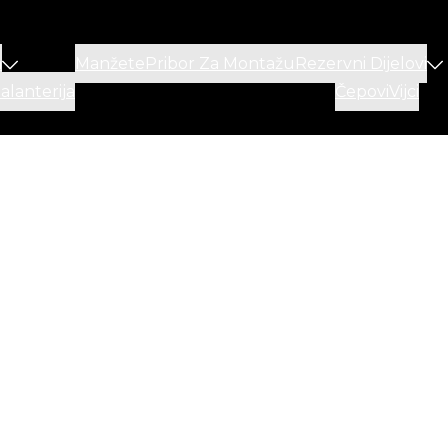
a
Manžete
Pribor Za Montažu
Rezervni Dijelovi
lanterija
Čepovi
Vijci