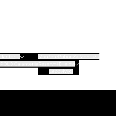
lanterija
Manžete
Pribor Za Montažu
a
POLO Galanterija
Rezervni Dijelovi
Čepovi
Vijci