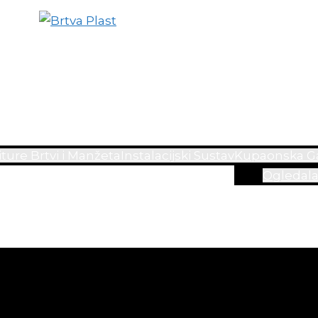
ture Brtvi i Manžeta
Instalacijski Sustav
Kupaonska Ga
Ogledal