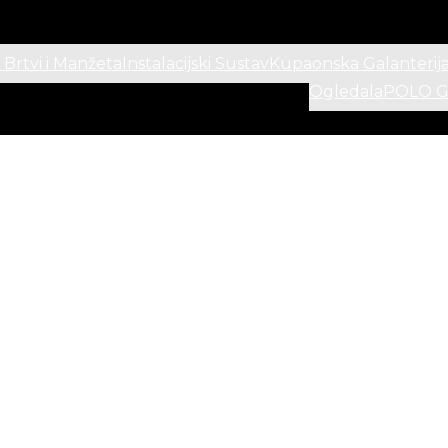
 Brtvi i Manžeta
Instalacijski Sustav
Kupaonska Galanterij
Ogledala
POLO Ga