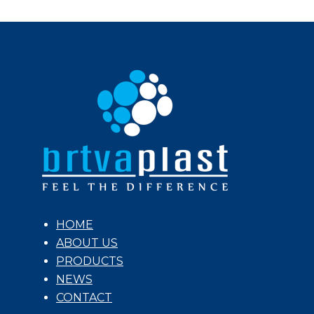
proizvod
ima
više
varijanti.
Opcije
se
mogu
odabrati
na
stranici
proizvoda
HOME
ABOUT US
PRODUCTS
NEWS
CONTACT