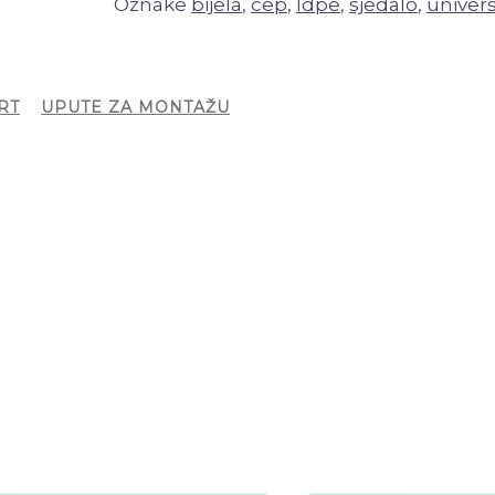
Oznake
bijela
,
cep
,
ldpe
,
sjedalo
,
univers
RT
UPUTE ZA MONTAŽU