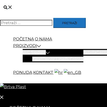
Skip
Search
to
content
Pretraži
POČETNA
O NAMA
PROIZVODI
WC Sjedala
Brtvila
Garni
iSeat
Decor Line
Bi Colore
PONUDA
KONTAKT
Close
menu