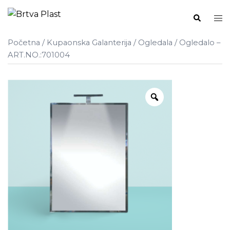
Skip
Search
Tog
to
me
content
Početna
/
Kupaonska Galanterija
/
Ogledala
/ Ogledalo –
ART.NO.:701004