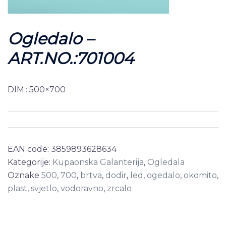
Ogledalo –
ART.NO.:701004
DIM.: 500×700
EAN code:
3859893628634
Kategorije:
Kupaonska Galanterija
,
Ogledala
Oznake
500
,
700
,
brtva
,
dodir
,
led
,
ogedalo
,
okomito
,
plast
,
svjetlo
,
vodoravno
,
zrcalo