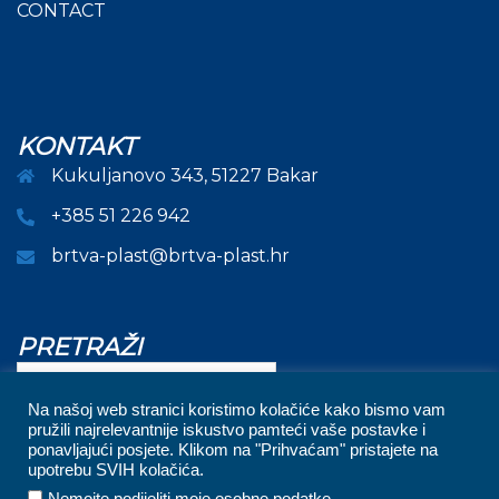
CONTACT
KONTAKT
Kukuljanovo 343, 51227 Bakar
+385 51 226 942
brtva-plast@brtva-plast.hr
PRETRAŽI
Pretraži
Na našoj web stranici koristimo kolačiće kako bismo vam
pružili najrelevantnije iskustvo pamteći vaše postavke i
ponavljajući posjete. Klikom na "Prihvaćam" pristajete na
upotrebu SVIH kolačića.
.