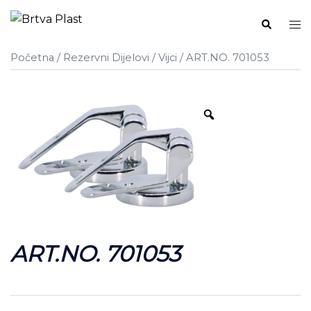
Skip
Search
Tog
to
me
content
Početna
/
Rezervni Dijelovi
/
Vijci
/ ART.NO. 701053
ART.NO. 701053