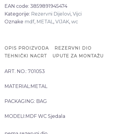
EAN code:
3859891945474
Kategorije:
Rezervni Dijelovi
,
Vijci
Oznake
mdf
,
METAL
,
VIJAK
,
wc
OPIS PROIZVODA
REZERVNI DIO
TEHNIČKI NACRT
UPUTE ZA MONTAŽU
ART. NO.: 701053
MATERIAL:METAL
PACKAGING: BAG
MODELI:MDF WC Sjedala
nema rezervni dio