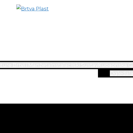
ture Brtvi i Manžeta
Instalacijski Sustav
Kupaonska Ga
Ogledal