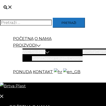
Skip
Search
to
content
Pretraži
POČETNA
O NAMA
PROIZVODI
WC Sjedala
Brtvila
Garni
iSeat
Decor Line
Bi Colore
PONUDA
KONTAKT
Close
menu