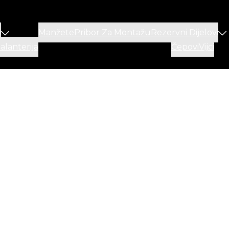
a
Manžete
Pribor Za Montažu
Rezervni Dijelovi
lanterija
Čepovi
Vijci