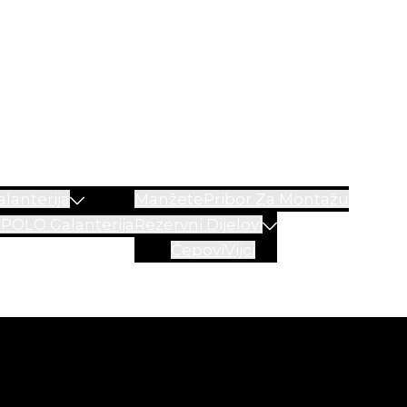
lanterija
Manžete
Pribor Za Montažu
a
POLO Galanterija
Rezervni Dijelovi
Čepovi
Vijci