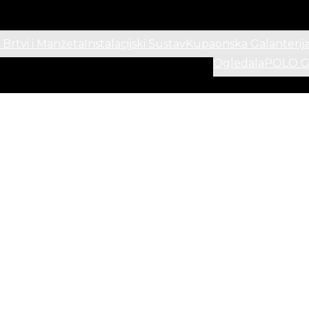
 Brtvi i Manžeta
Instalacijski Sustav
Kupaonska Galanterij
Ogledala
POLO Ga