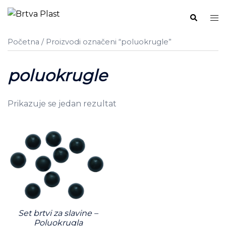
Skip
Search
Tog
to
me
content
Početna
/ Proizvodi označeni “poluokrugle”
poluokrugle
Prikazuje se jedan rezultat
Set brtvi za slavine –
Poluokrugla