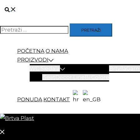
Skip
Search
to
content
Pretraži
POČETNA
O NAMA
PROIZVODI
WC Sjedala
Brtvila
Garni
iSeat
Decor Line
Bi Colore
PONUDA
KONTAKT
Close
menu