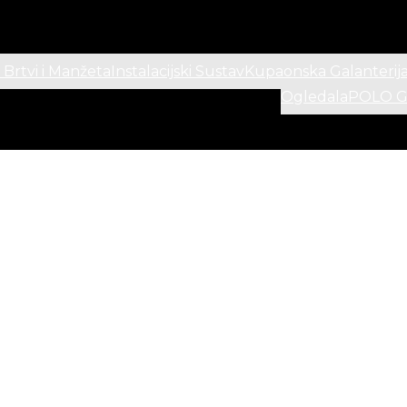
 Brtvi i Manžeta
Instalacijski Sustav
Kupaonska Galanterij
Ogledala
POLO Ga