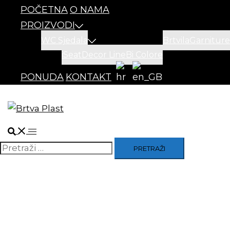
POČETNA
O NAMA
PROIZVODI
WC Sjedala
Brtvila
Garniture
iSeat
Decor Line
Bi Colore
PONUDA
KONTAKT
Search
Toggle
menu
Pretraži