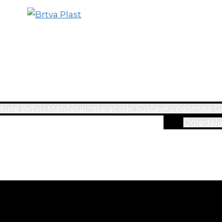
ture Brtvi i Manžeta
Instalacijski Sustav
Kupaonska Ga
Ogledal