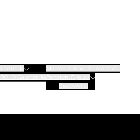
lanterija
Manžete
Pribor Za Montažu
a
POLO Galanterija
Rezervni Dijelovi
Čepovi
Vijci