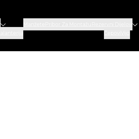
a
Manžete
Pribor Za Montažu
Rezervni Dijelovi
lanterija
Čepovi
Vijci