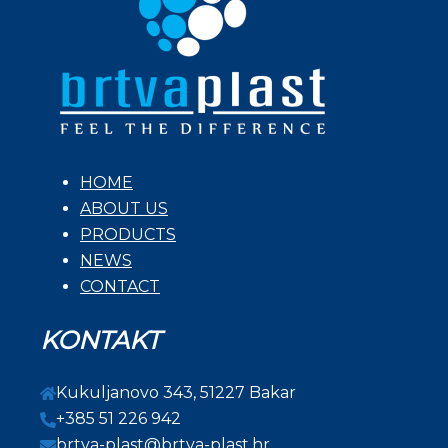
se
se
mogu
mogu
odabrati
odabra
na
na
stranici
strani
proizvoda
proiz
HOME
ABOUT US
PRODUCTS
NEWS
CONTACT
KONTAKT
Kukuljanovo 343, 51227 Bakar
+385 51 226 942
brtva-plast@brtva-plast.hr