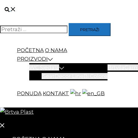
Skip
Search
to
content
Pretraži
POČETNA
O NAMA
PROIZVODI
WC Sjedala
Brtvila
Garni
iSeat
Decor Line
Bi Colore
PONUDA
KONTAKT
Close
menu