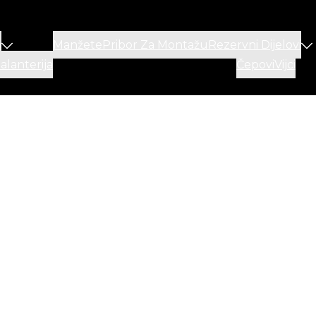
a
Manžete
Pribor Za Montažu
Rezervni Dijelovi
lanterija
Čepovi
Vijci