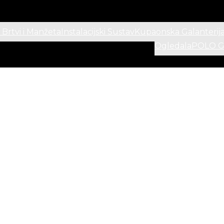
 Brtvi i Manžeta
Instalacijski Sustav
Kupaonska Galanterij
Ogledala
POLO Ga