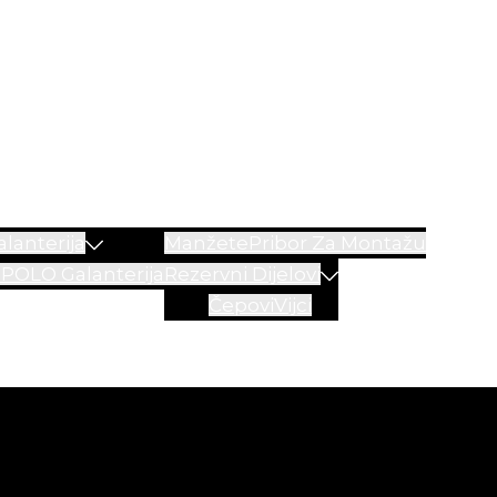
lanterija
Manžete
Pribor Za Montažu
a
POLO Galanterija
Rezervni Dijelovi
Čepovi
Vijci