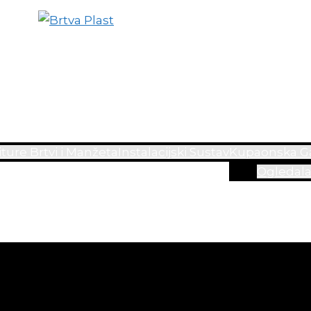
ture Brtvi i Manžeta
Instalacijski Sustav
Kupaonska Ga
Ogledal